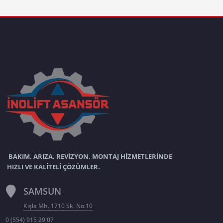
BAKIM, ARIZA, REVİZYON, MONTAJ HİZMETLERİNDE
HIZLI VE KALİTELİ ÇÖZÜMLER.
SAMSUN
Kışla Mh. 1710 Sk. No:10
0 (554) 915 29 07